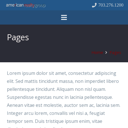
703.276.1200
Pages
Home
Pages
Lorem ipsum dolor sit amet, consectetur adipiscing
elit. Sed mattis tincidunt massa, non imperdiet libero
pellentesque tincidunt. Aliquam non nisl quam.
Suspendisse egestas nunc in lacinia pellentesque.
Aenean vitae est molestie, auctor sem ac, lacinia sem.
Integer arcu lorem, convallis vel nisi a, feugiat
tempor sem. Duis tristique ipsum enim, vitae